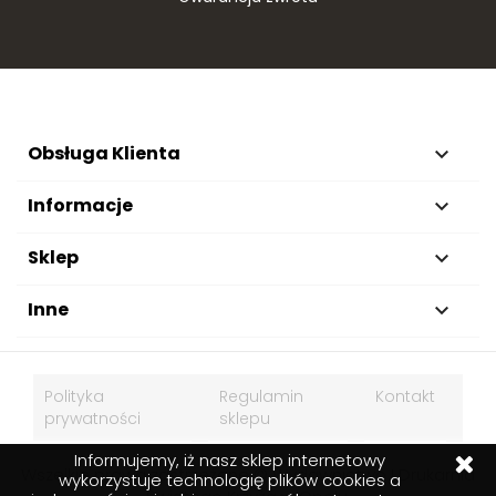
Obsługa Klienta

Informacje

Sklep

Inne

Polityka
Regulamin
Kontakt
prywatności
sklepu
Informujemy, iż nasz sklep internetowy
Wszelkie prawa zastrzeżone © Wydawnictwo I Drukarnia
wykorzystuje technologię plików cookies a