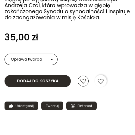
Andrzeja Czai, która wprowadza w głębię
zakończonego Synodu o synodalności i inspiruje
do zaangażowania w misję Kościoła.
35,00 zł
favorite_border
DODAJ DO KOSZYKA
Udostępnij
Tweetuj
Pinterest