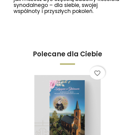
synodalnego – dla siebie, swojej
wspólnoty i przyszłych pokoleń.
Polecane dla Ciebie
favorite_border