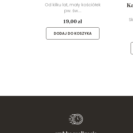
a
Od kilku lat, mały kościółek
Ka
pw. św....
iążeczce
S
19,00 zł
DODAJ DO KOSZYKA
YKA