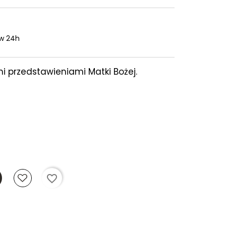
w 24h
i przedstawieniami Matki Bożej.
favorite_border