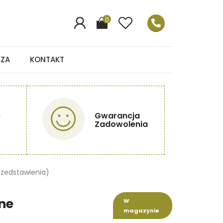
0
EZA
KONTAKT
e
Gwarancja
Zadowolenia
rzedstawienia)
ne
W
magazynie
)