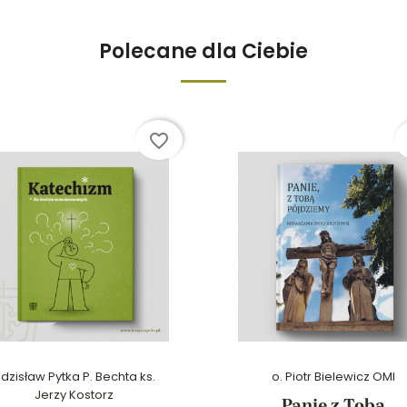
Polecane dla Ciebie
favorite_border
dzisław Pytka P. Bechta ks.
o. Piotr Bielewicz OMI
Jerzy Kostorz
Panie z Tobą