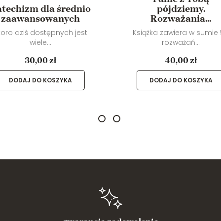
techizm dla średnio
pójdziemy.
zaawansowanych
Rozważania...
koro dziś dostępnych jest
Książka zawiera w sumie
wiele...
rozważań...
30,00 zł
40,00 zł
DODAJ DO KOSZYKA
DODAJ DO KOSZYKA