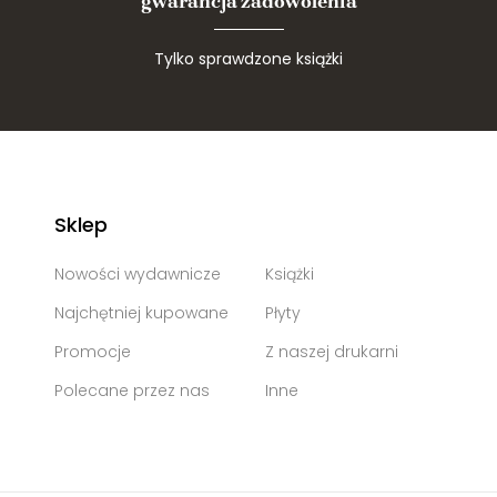
gwarancja zadowolenia
Tylko sprawdzone książki
Sklep
Nowości wydawnicze
Książki
Najchętniej kupowane
Płyty
Promocje
Z naszej drukarni
Polecane przez nas
Inne