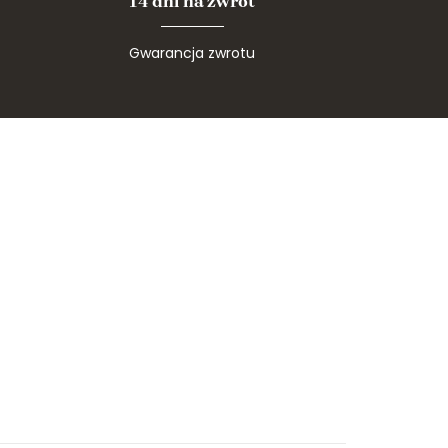
14 dni na zwrot
Gwarancja zwrotu