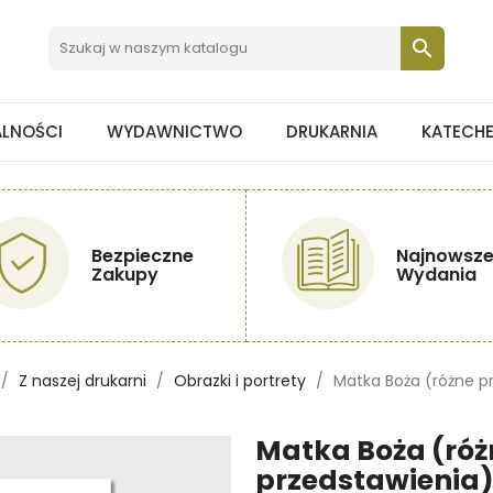

ALNOŚCI
WYDAWNICTWO
DRUKARNIA
KATECH
Bezpieczne
Najnowsz
Zakupy
Wydania
Z naszej drukarni
Obrazki i portrety
Matka Boża (różne p
Matka Boża (róż
przedstawienia