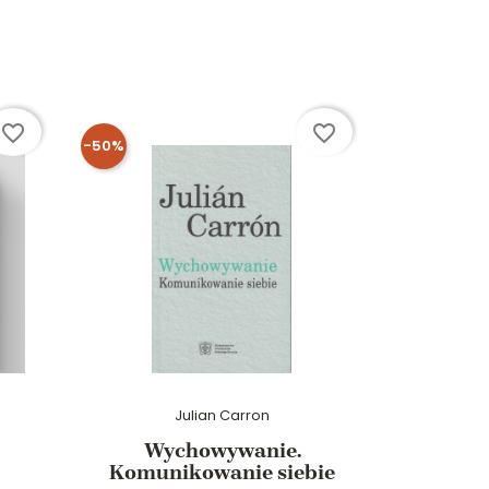
favorite_border
favorite_border
-50%
Julian Carron
Wychowywanie.
Życi
Komunikowanie siebie
Słowo „ż