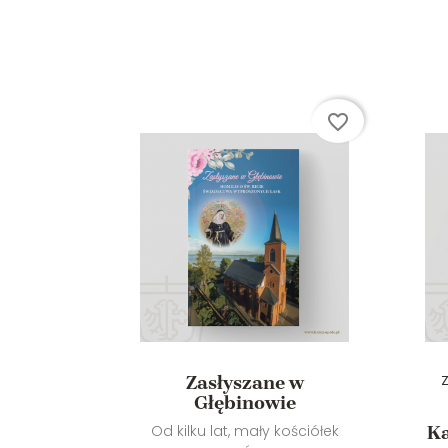
favorite_border
favorite_border
Zasłyszane w
pis
Z
Głębinowie
aniu
a
Od kilku lat, mały kościółek
Ka