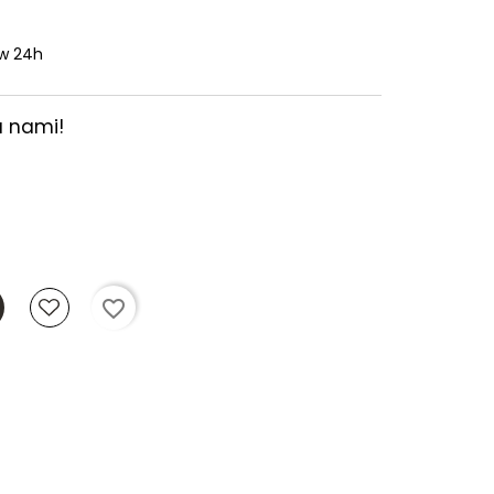
w 24h
a nami!
favorite_border