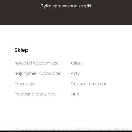
Tylko sprawdzone książki
Sklep
Nowości wydawnicze
Książki
Najchętniej kupowane
Płyty
Promocje
Z naszej drukarni
Polecane przez nas
Inne
Wszelkie prawa zastrzeżone © Wydawnictwo I Drukarni