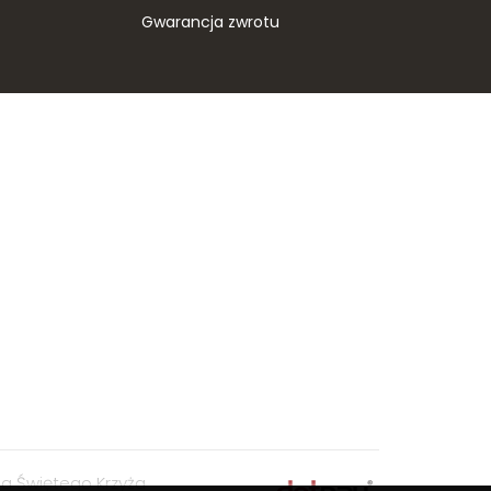
Gwarancja zwrotu
a Świętego Krzyża