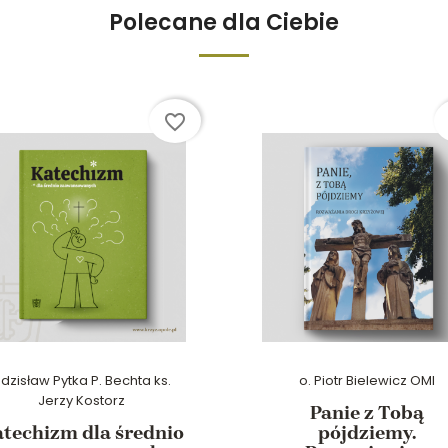
Polecane dla Ciebie
favorite_border
dzisław Pytka P. Bechta ks.
o. Piotr Bielewicz OMI
Jerzy Kostorz
Panie z Tobą
techizm dla średnio
pójdziemy.