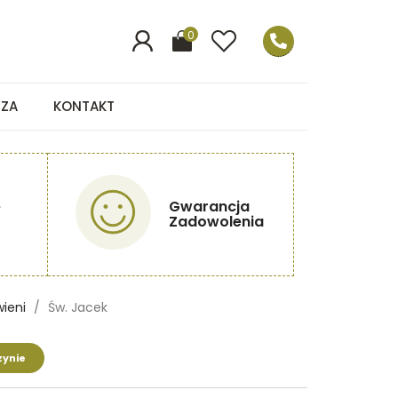
0
EZA
KONTAKT
e
Gwarancja
Zadowolenia
wieni
Św. Jacek
ynie