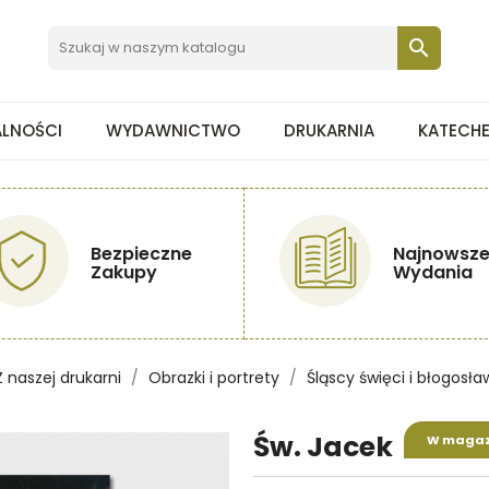

ALNOŚCI
WYDAWNICTWO
DRUKARNIA
KATECH
Bezpieczne
Najnowsz
Zakupy
Wydania
Z naszej drukarni
Obrazki i portrety
Śląscy święci i błogosła
Św. Jacek
W magaz