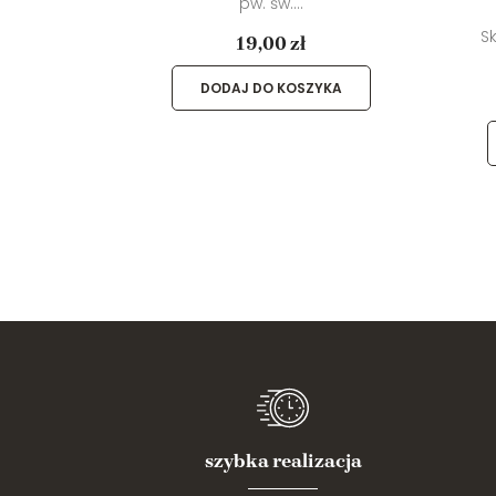
pw. św....
iążeczce
S
19,00 zł
DODAJ DO KOSZYKA
YKA
szybka realizacja