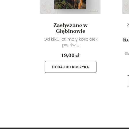
Zasłyszane w
pis
Z
Głębinowie
aniu
a
Od kilku lat, mały kościółek
Ka
pw. św....
iążeczce
S
19,00 zł
DODAJ DO KOSZYKA
YKA