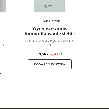
Julian Carron
Wychowywanie.
Życi
Komunikowanie siebie
Słowo „ż
„Nie ma większego wyzwania
 50
od...
7,50 zł
15,00 zł
DO
DODAJ DO KOSZYKA