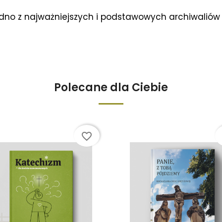
edno z najważniejszych i podstawowych archiwaliów
Polecane dla Ciebie
favorite_border