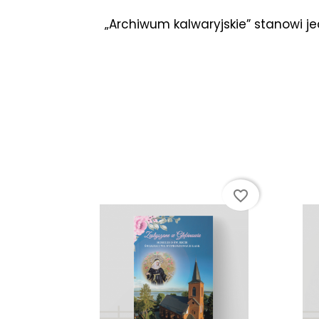
„Archiwum kalwaryjskie” stanowi j
favorite_border
favorite_border