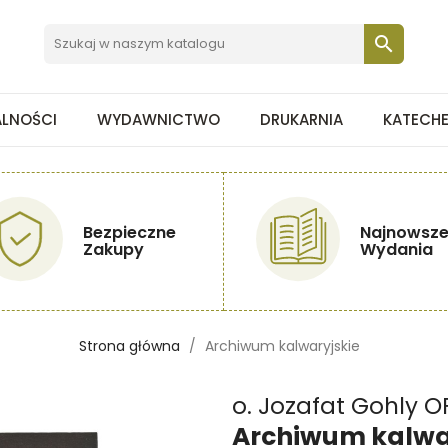

ALNOŚCI
WYDAWNICTWO
DRUKARNIA
KATECH
Bezpieczne
Najnowsz
Zakupy
Wydania
Strona główna
Archiwum kalwaryjskie
o. Jozafat Gohly 
Archiwum kalwa