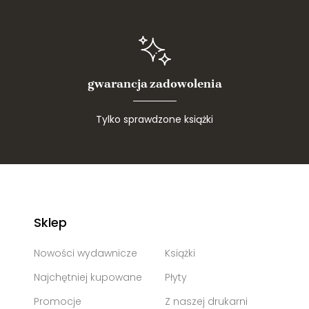
gwarancja zadowolenia
Tylko sprawdzone książki
Sklep
Nowości wydawnicze
Książki
Najchętniej kupowane
Płyty
Promocje
Z naszej drukarni