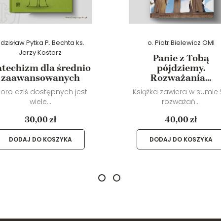
dzisław Pytka P. Bechta ks.
o. Piotr Bielewicz OMI
Jerzy Kostorz
Panie z Tobą
techizm dla średnio
pójdziemy.
zaawansowanych
Rozważania...
koro dziś dostępnych jest
Książka zawiera w sumie
wiele...
rozważań...
30,00 zł
40,00 zł
DODAJ DO KOSZYKA
DODAJ DO KOSZYKA