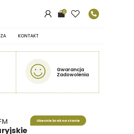
0
EZA
KONTAKT
e
Gwarancja
Zadowolenia
OFM
Obecnie brak na stanie
ryjskie