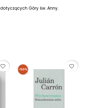
 dotyczących Góry św. Anny.
favorite_border
favorite_border
-50%