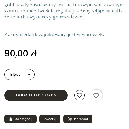
gold każdy zawieszony jest na liliowym woskowanym
sznurku z możliwością regulacji - żeby zdjąć medalik
ze sznurka wystarczy go rozwiązać.
Każdy medalik zapakowany jest w woreczek.
90,00 zł
favorite_border
DODAJ DO KOSZYKA
Udostępnij
Tweetuj
Pinterest