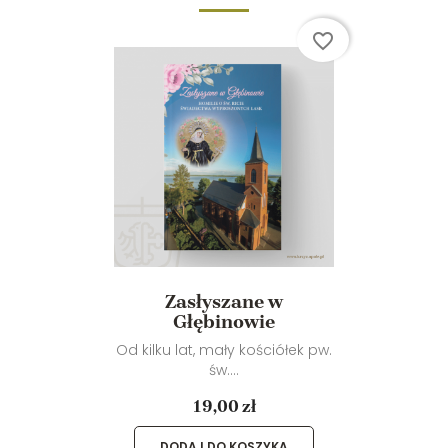
favorite_border
Zasłyszane w
Głębinowie
Od kilku lat, mały kościółek pw.
św....
19,00 zł
DODAJ DO KOSZYKA