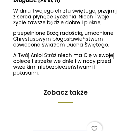
drogach. (Ps 91, 11)
W dniu Twojego chrztu świętego, przyjmij
z serca płynące życzenia. Niech Twoje
życie zawsze będzie dobre i piękne,
przepełnione Bożą radością, umocnione
Chrystusowym błogosławieństwem i
oświecone światłem Ducha Świętego.
A Twój Anioł Stróż niech ma Cię w swojej
opiece i strzeże we dnie i w nocy przed
wszelkimi niebezpieczeństwami i
pokusami.
Zobacz także
favorite_border