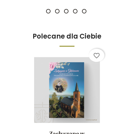
Polecane dla Ciebie
favorite_border
Zasłyszane w