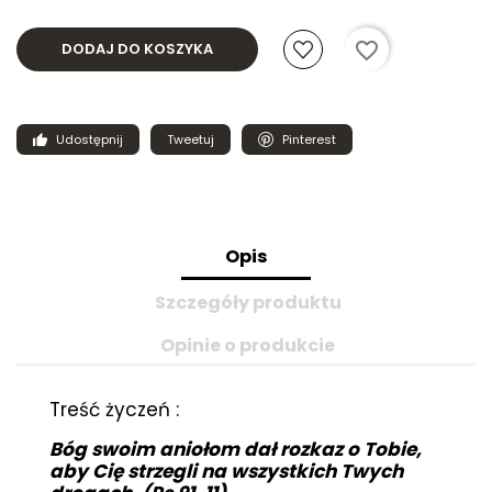
favorite_border
DODAJ DO KOSZYKA
Udostępnij
Tweetuj
Pinterest
Opis
Szczegóły produktu
Opinie o produkcie
Treść życzeń :
Bóg swoim aniołom dał rozkaz o Tobie,
aby Cię strzegli na wszystkich Twych