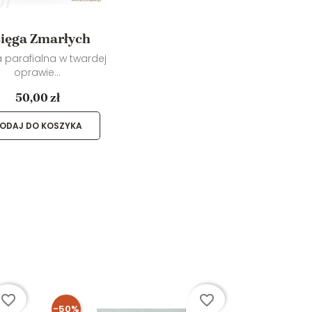
ięga Zmarłych
 parafialna w twardej
oprawie...
50,00 zł
ODAJ DO KOSZYKA
favorite_border
favorite_border
-50%