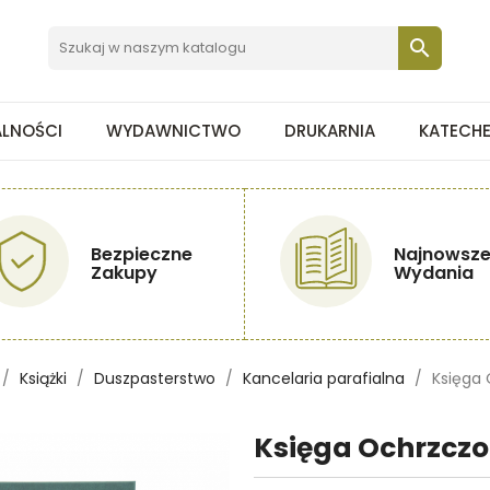

ALNOŚCI
WYDAWNICTWO
DRUKARNIA
KATECH
Bezpieczne
Najnowsz
Zakupy
Wydania
Książki
Duszpasterstwo
Kancelaria parafialna
Księga
Księga Ochrzcz