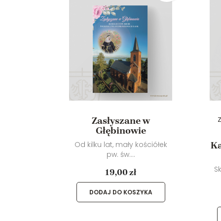
Zasłyszane w
pis
Z
Głębinowie
aniu
a
Od kilku lat, mały kościółek
Ka
pw. św....
iążeczce
S
19,00 zł
DODAJ DO KOSZYKA
YKA