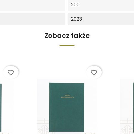
200
2023
Zobacz także
favorite_border
favorite_border