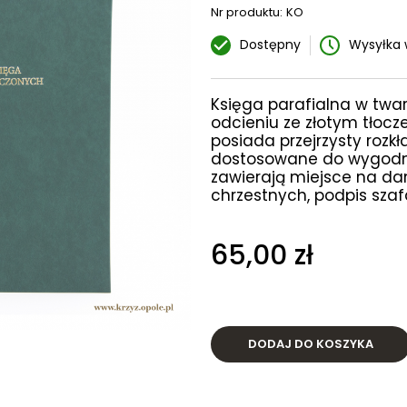
Nr produktu:
KO
Dostępny
Wysyłka 
Księga parafialna w tw
odcieniu ze złotym tłocz
posiada przejrzysty rozkł
dostosowane do wygodne
zawierają miejsce na da
chrzestnych, podpis sza
65,00 zł
DODAJ DO KOSZYKA