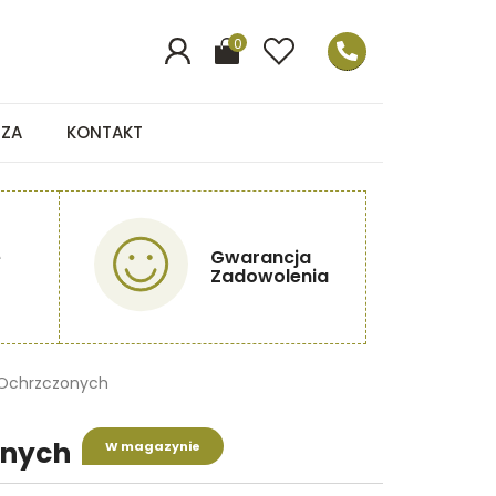
0
EZA
KONTAKT
e
Gwarancja
Zadowolenia
 Ochrzczonych
onych
W magazynie