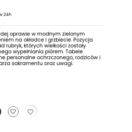
w 24h
ardej oprawie w modnym zielonym
eniem na okładce i grzbiecie. Pozycja
ad rubryk, których wielkości zostały
go wypełniania piórem. Tabele
ne personalne ochrzczonego, rodziców i
farza sakramentu oraz uwagi.
favorite_border