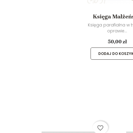
Księga Małżeń
Księga parafialna w 
oprawie...
50,00 zł
DODAJ DO KOSZY
favorite_border
favorite_border