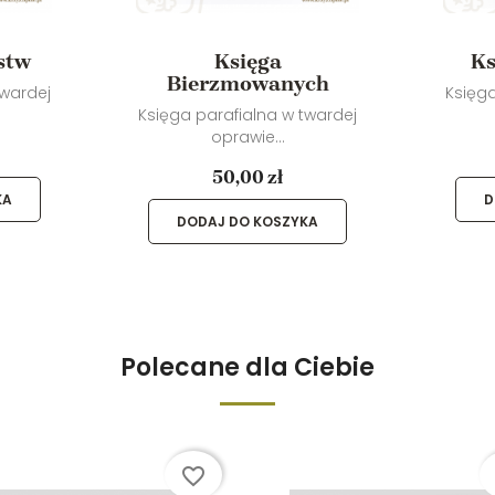
stw
Księga
Ks
Bierzmowanych
twardej
Księga
Księga parafialna w twardej
oprawie...
50,00 zł
KA
D
DODAJ DO KOSZYKA
Polecane dla Ciebie
favorite_border