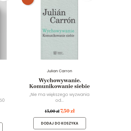
Julian Carron
Wychowywanie.
Życi
Komunikowanie siebie
Słowo „ż
„Nie ma większego wyzwania
 50
od...
7,50 zł
15,00 zł
DO
DODAJ DO KOSZYKA