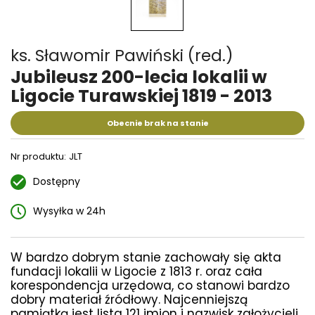
ks. Sławomir Pawiński (red.)
Jubileusz 200-lecia lokalii w
Ligocie Turawskiej 1819 - 2013
Obecnie brak na stanie
Nr produktu:
JLT
Dostępny
Wysyłka w 24h
W bardzo dobrym stanie zachowały się akta
fundacji lokalii w Ligocie z 1813 r. oraz cała
korespondencja urzędowa, co stanowi bardzo
dobry materiał źródłowy. Najcenniejszą
pamiątką jest lista 121 imion i nazwisk założycieli