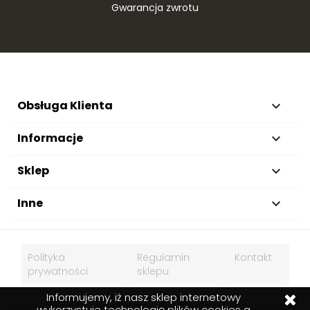
Gwarancja zwrotu
Obsługa Klienta

Informacje

Sklep

Inne

Polityka
Regulamin
Kontakt
prywatności
sklepu
Informujemy, iż nasz sklep internetowy
Wszelkie prawa zastrzeżone © Wydawnictwo I Drukarnia
wykorzystuje technologię plików cookies a