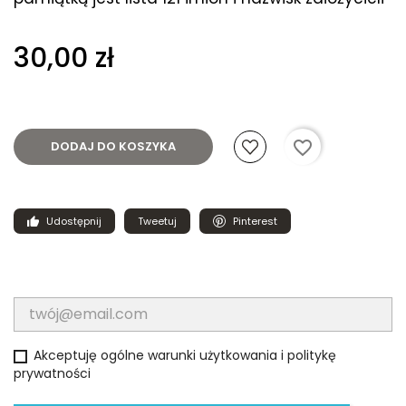
30,00 zł
favorite_border
DODAJ DO KOSZYKA
Udostępnij
Tweetuj
Pinterest
Akceptuję ogólne warunki użytkowania i politykę
prywatności