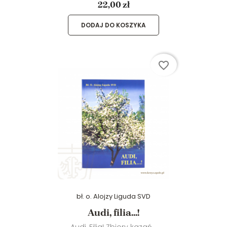
22,00 zł
DODAJ DO KOSZYKA
favorite_border
bł. o. Alojzy Liguda SVD
Audi, filia...!
Audi, Filia! Zbiory kazań...