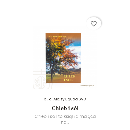
favorite_border
bł. o. Alojzy Liguda SVD
Chleb i sól
Chleb i só l to książka mająca
na...