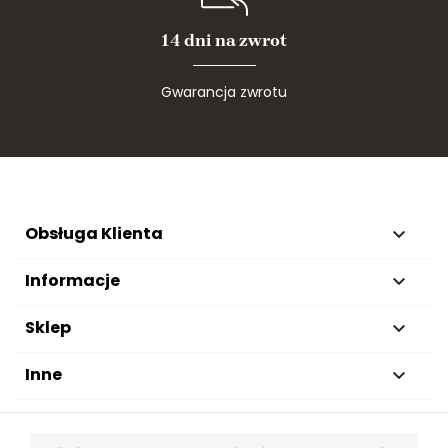
14 dni na zwrot
Gwarancja zwrotu
Obsługa Klienta

Informacje

Sklep

Inne
