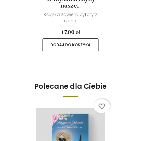
nasze...
Książka zawiera cytaty z
trzech...
17,00 zł
DODAJ DO KOSZYKA
Polecane dla Ciebie
favorite_border