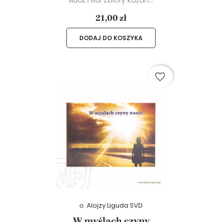
21,00 zł
DODAJ DO KOSZYKA
favorite_border
o. Alojzy Liguda SVD
W myślach czyny